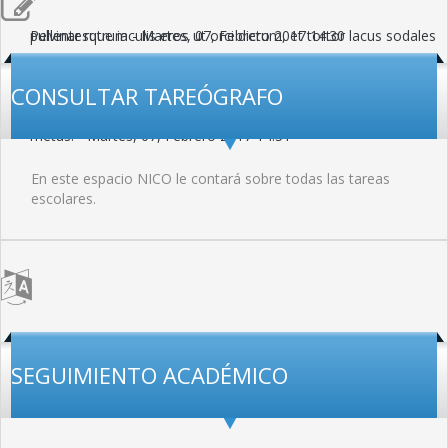
pulvinar rutrum
Pellentesque iaculis eros ut orci dictum, et tortor lacus sodales
-
Martes, 07, Febrero 2017 14:30
purus pulvinar.
Vivamus non turpis venenatis, efficitur nisl quis, bibendum
-
Martes, 07, Febrero 2017 14:30
CONSULTAR TAREÓGRAFO
metus.
-
Martes, 07, Febrero 2017 14:31
En este espacio NICO le contará sobre todas las tareas
escolares.
SEGUIMIENTO ACADÉMICO