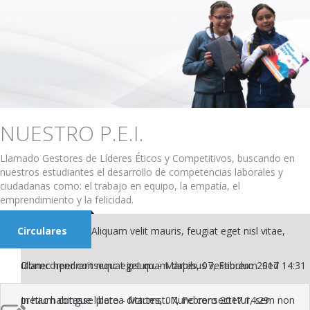
NUESTRO P.E.I.
Llamado Gestores de Líderes Éticos y Competitivos, buscando en
nuestros estudiantes el desarrollo de competencias laborales y
ciudadanas como: el trabajo en equipo, la empatía, el
emprendimiento y la felicidad.
Circulares
Aliquam velit mauris, feugiat eget nisl vitae,
ullamcorper consequat ipsum.
Donec hendrerit nunc eget quam dapibus vestibulum. Sed
-
Martes, 07, Febrero 2017 14:31
pretium congue libero
In hac habitasse platea dictumst. Nunc consectetur, sem non
-
Martes, 07, Febrero 2017 14:29