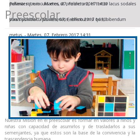
pulvinar rutrum
Pellentesque iaculis eros ut orci dictum, et tortor lacus sodales
-
Martes, 07, Febrero 2017 14:30
Preescolar
purus pulvinar.
Vivamus non turpis venenatis, efficitur nisl quis, bibendum
-
Martes, 07, Febrero 2017 14:30
metus.
-
Martes, 07, Febrero 2017 14:31
Nuestra Misión en el preescolar es formar en valores a niños y
niñas con capacidad de asumirlos y de trasladarlos a sus
semenjantes, ya que estos son la base de la convivencia y la
trascendencia humana.