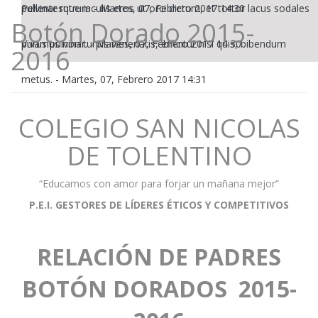
pulvinar rutrum
Pellentesque iaculis eros ut orci dictum, et tortor lacus sodales
-
Martes, 07, Febrero 2017 14:30
Botón Dorado 2015-
purus pulvinar.
Vivamus non turpis venenatis, efficitur nisl quis, bibendum
-
Martes, 07, Febrero 2017 14:30
2016
metus.
-
Martes, 07, Febrero 2017 14:31
COLEGIO SAN NICOLAS
DE TOLENTINO
“Educamos con amor para forjar un mañana mejor”
P.E.I. GESTORES DE LÍDERES ÉTICOS Y COMPETITIVOS
RELACIÓN DE PADRES
BOTÓN DORADOS 2015-