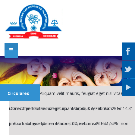
Circulares
Aliquam velit mauris, feugiat eget nisl vitae,
ullamcorper consequat ipsum.
Donec hendrerit nunc eget quam dapibus vestibulum. Sed
-
Martes, 07, Febrero 2017 14:31
pretium congue libero
In hac habitasse platea dictumst. Nunc consectetur, sem non
-
Martes, 07, Febrero 2017 14:29