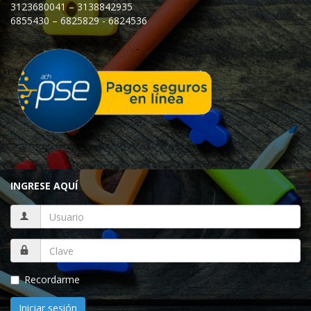
3123680041 – 3138842935
6855430 – 6825829 - 6824536
INGRESE AQUÍ
Recordarme
Iniciar sesión