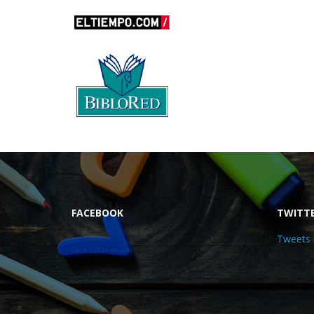
FACEBOOK
TWITT
Tweets 
Cprcertification.com