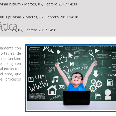
lvinar rutrum
-
Martes, 07, Febrero 2017 14:30
urus pulvinar.
-
Martes, 07, Febrero 2017 14:30
tica
.
-
Martes, 07, Febrero 2017 14:31
solamente con
rtatiles de
sino también
el colegio en
l intelectual
el área, que
os procesos
: