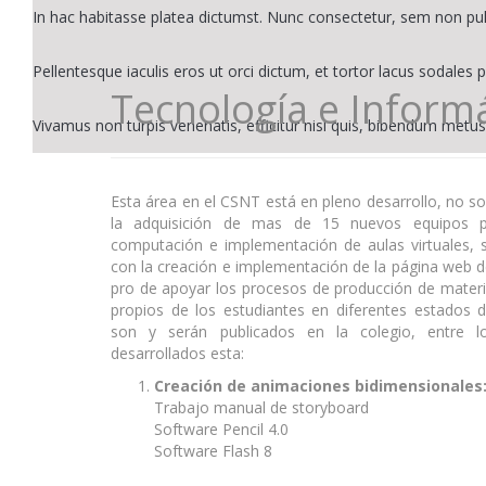
In hac habitasse platea dictumst. Nunc consectetur, sem non pu
Pellentesque iaculis eros ut orci dictum, et tortor lacus sodales p
Tecnología e Informá
Vivamus non turpis venenatis, efficitur nisl quis, bibendum metus
Esta área en el CSNT está en pleno desarrollo, no 
la adquisición de mas de 15 nuevos equipos po
computación e implementación de aulas virtuales, 
con la creación e implementación de la página web d
pro de apoyar los procesos de producción de materia
propios de los estudiantes en diferentes estados d
son y serán publicados en la colegio, entre l
desarrollados esta:
Creación de animaciones bidimensionales
Trabajo manual de storyboard
Software Pencil 4.0
Software Flash 8