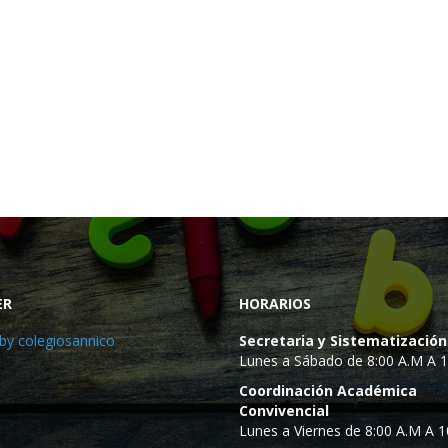
ER
HORARIOS
by colegiosannico
Secretaria y Sistematización
Lunes a Sábado de 8:00 A.M A 
Coordinación Académica
Convivencial
Lunes a Viernes de 8:00 A.M A 