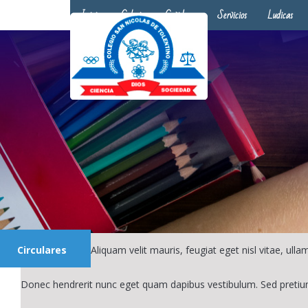
Inicio
Colegio
Covid-19
Servicios
Ludicas
Circulares
Aliquam velit mauris, feugiat eget nisl vitae, ul
Donec hendrerit nunc eget quam dapibus vestibulum. Sed pretiu