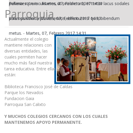
pulvinar rutrum
Pellentesque iaculis eros ut orci dictum, et tortor lacus sodales
-
Martes, 07, Febrero 2017 14:30
Parroquia
purus pulvinar.
Vivamus non turpis venenatis, efficitur nisl quis, bibendum
-
Martes, 07, Febrero 2017 14:30
metus.
-
Martes, 07, Febrero 2017 14:31
Actualmente el colegio
mantiene relaciones con
diversas entidades, las
cuales permiten hacer
mucho más facil nuestra
tarea educativa. Entre ellas
están:
Biblioteca Francisco José de Caldas
Parque los Nevados
Fundacion Gaia
Parroquia San Calixto
Y MUCHOS COLEGIOS CERCANOS CON LOS CUALES
MANTENEMOS APOYO PERMANENTE.