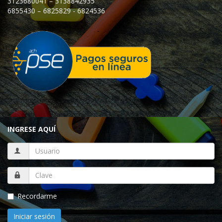
3123680041 – 3138842935
6855430 – 6825829 - 6824536
INGRESE AQUÍ
Recordarme
Iniciar sesión