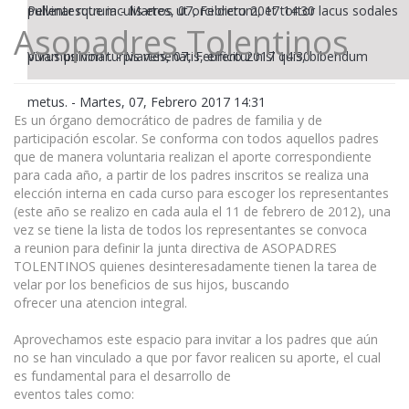
pulvinar rutrum
Pellentesque iaculis eros ut orci dictum, et tortor lacus sodales
-
Martes, 07, Febrero 2017 14:30
Asopadres Tolentinos
purus pulvinar.
Vivamus non turpis venenatis, efficitur nisl quis, bibendum
-
Martes, 07, Febrero 2017 14:30
metus.
-
Martes, 07, Febrero 2017 14:31
Es un órgano democrático de padres de familia y de
participación escolar. Se conforma con todos aquellos padres
que de manera voluntaria realizan el aporte correspondiente
para cada año, a partir de los padres inscritos se realiza una
elección interna en cada curso para escoger los representantes
(este año se realizo en cada aula el 11 de febrero de 2012), una
vez se tiene la lista de todos los representantes se convoca
a reunion para definir la junta directiva de ASOPADRES
TOLENTINOS quienes desinteresadamente tienen la tarea de
velar por los beneficios de sus hijos, buscando
ofrecer una atencion integral.
Aprovechamos este espacio para invitar a los padres que aún
no se han vinculado a que por favor realicen su aporte, el cual
es fundamental para el desarrollo de
eventos tales como: