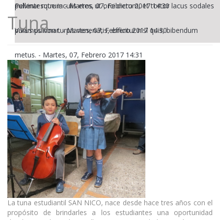
pulvinar rutrum
Pellentesque iaculis eros ut orci dictum, et tortor lacus sodales
-
Martes, 07, Febrero 2017 14:30
Tuna
purus pulvinar.
Vivamus non turpis venenatis, efficitur nisl quis, bibendum
-
Martes, 07, Febrero 2017 14:30
metus.
-
Martes, 07, Febrero 2017 14:31
La tuna estudiantil SAN NICO, nace desde hace tres años con el
propósito de brindarles a los estudiantes una oportunidad