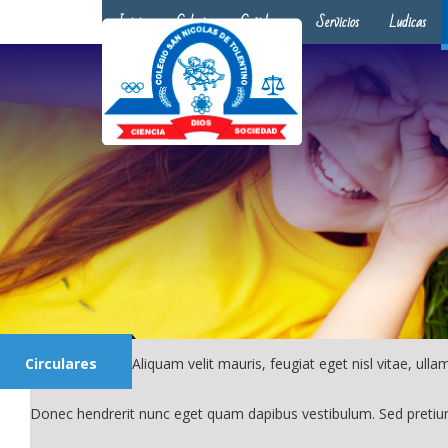
Inicio
Colegio
Covid-19
Servicios
Ludicas
Circulares
Aliquam velit mauris, feugiat eget nisl vitae, ul
Donec hendrerit nunc eget quam dapibus vestibulum. Sed pretiu