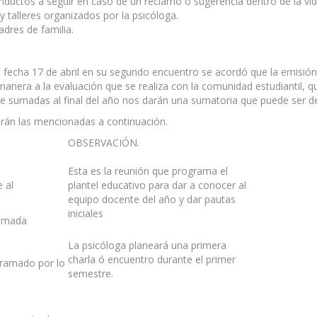
nductos a seguir en caso de un reclamo o sugerencia dentro de la vid
y talleres organizados por la psicóloga.
dres de familia.
 fecha 17 de abril en su segundo encuentro se acordó que la emisió
anera a la evaluación que se realiza con la comunidad estudiantil, qu
ue sumadas al final del año nos darán una sumatoria que puede ser d
serán las mencionadas a continuación.
OBSERVACIÓN.
Esta es la reunión que programa el
e al
plantel educativo para dar a conocer al
equipo docente del año y dar pautas
iniciales
ramada
La psicóloga planeará una primera
charla ó encuentro durante el primer
gramado por lo
semestre.