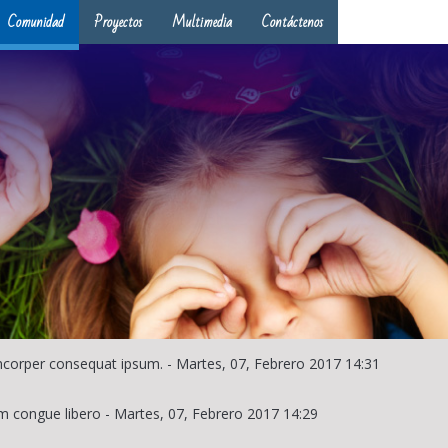
Comunidad
Proyectos
Multimedia
Contáctenos
lamcorper consequat ipsum.
-
Martes, 07, Febrero 2017 14:31
m congue libero
-
Martes, 07, Febrero 2017 14:29