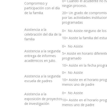
0= Cuando el acudiente no h
Compromiso y
ningún proceso.
participación con el día
de la familia
20= Un grado de compromiso
por las actividades institucio
programadas
Asistencia a la
0= No Asiste ninguno de los
celebración del día de la
10= Asiste la familia del estu
familia
0= No Asiste
Asistencia a la segunda
5= Asiste en horario diferent
entrega de informes
programado
académicos en julio.
10= Asiste en la fecha prog
0= No Asiste
Asistencia a la segunda
10= Asiste en el horario pro
escuela de padres
menos uno de padre
0= No Asiste
Asistencia a la
exposición de proyectos
10= Asiste en el horario pro
de investigación
menos uno de padre