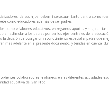
ializadores de sus hijos, deben interactuar tanto dentro como fuera
mpete como educadores además de ser padres.
odos como eslabones educativos, entregamos aportes y sugerencias que
do en estimular a los padres por ser los ejes centrales de la educac
 la decisión de otorgar un reconocimiento especial al padre que mej
aran más adelante en el presente documento, y tenidas en cuenta dur
acudientes colaboradores e idóneos en las diferentes actividades esc
nidad educativa del San Nico.