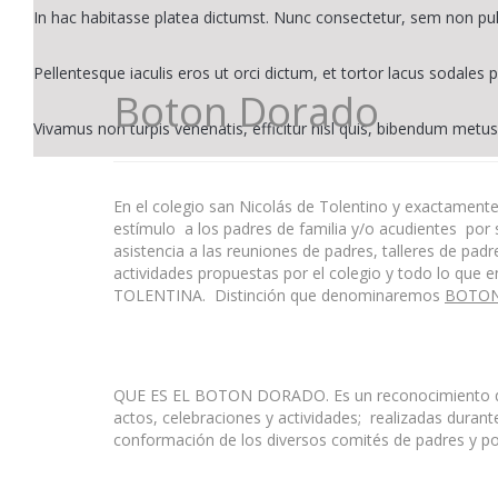
In hac habitasse platea dictumst. Nunc consectetur, sem non pu
Pellentesque iaculis eros ut orci dictum, et tortor lacus sodales p
Boton Dorado
Vivamus non turpis venenatis, efficitur nisl quis, bibendum metus
En el colegio san Nicolás de Tolentino y exactament
estímulo a los padres de familia y/o acudientes por s
asistencia a las reuniones de padres, talleres de pad
actividades propuestas por el colegio y todo lo que e
TOLENTINA. Distinción que denominaremos
BOTO
QUE ES EL BOTON DORADO. Es un reconocimiento que s
actos, celebraciones y actividades; realizadas duran
conformación de los diversos comités de padres y por