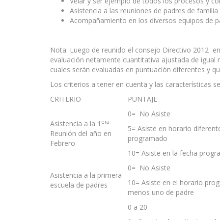
Velar y ser ejemplo de todos los procesos y co
Asistencia a las reuniones de padres de familia 
Acompañamiento en los diversos equipos de pa
Nota: Luego de reunido el consejo Directivo 2012 en
evaluación netamente cuantitativa ajustada de igual m
cuales serán evaluadas en puntuación diferentes y q
Los criterios a tener en cuenta y las características 
CRITERIO
PUNTAJE
0= No Asiste
era
Asistencia a la 1
5= Asiste en horario diferent
Reunión del año en
programado
Febrero
10= Asiste en la fecha prog
0= No Asiste
Asistencia a la primera
10= Asiste en el horario pro
escuela de padres
menos uno de padre
0 a 20