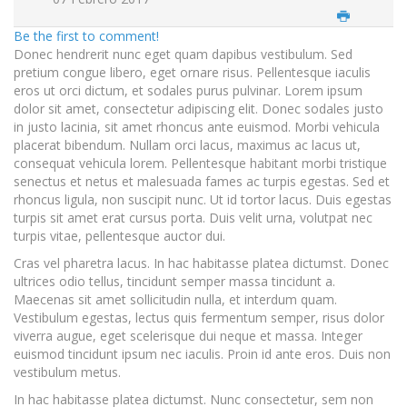
Be the first to comment!
Donec hendrerit nunc eget quam dapibus vestibulum. Sed
pretium congue libero, eget ornare risus. Pellentesque iaculis
eros ut orci dictum, et sodales purus pulvinar. Lorem ipsum
dolor sit amet, consectetur adipiscing elit. Donec sodales justo
in justo lacinia, sit amet rhoncus ante euismod. Morbi vehicula
placerat bibendum. Nullam orci lacus, maximus ac lacus ut,
consequat vehicula lorem. Pellentesque habitant morbi tristique
senectus et netus et malesuada fames ac turpis egestas. Sed et
rhoncus ligula, non suscipit nunc. Ut id tortor lacus. Duis egestas
turpis sit amet erat cursus porta. Duis velit urna, volutpat nec
turpis vitae, pellentesque auctor dui.
Cras vel pharetra lacus. In hac habitasse platea dictumst. Donec
ultrices odio tellus, tincidunt semper massa tincidunt a.
Maecenas sit amet sollicitudin nulla, et interdum quam.
Vestibulum egestas, lectus quis fermentum semper, risus dolor
viverra augue, eget scelerisque dui neque et massa. Integer
euismod tincidunt ipsum nec iaculis. Proin id ante eros. Duis non
vestibulum metus.
In hac habitasse platea dictumst. Nunc consectetur, sem non