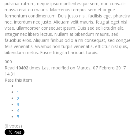
pulvinar rutrum, neque ipsum pellentesque sem, non convallis
massa erat eu mauris. Maecenas tempus sem et augue
fermentum condimentum. Duis justo nisl, facilisis eget pharetra
nec, interdum nec justo. Aliquam velit mauris, feugiat eget nisl
vitae, ullamcorper consequat ipsum. Duis sed sollicitudin elit.
Integer nec libero lectus. Nullam at bibendum mauris, sed
faucibus eros. Aliquam finibus odio a mi consequat, sed congue
felis venenatis. Vivamus non turpis venenatis, efficitur nisl quis,
bibendum metus. Fusce fringilla tincidunt turpis.
000
Read
10492
times
Last modified on Martes, 07 Febrero 2017
14:31
Rate this item
1
2
3
4
5
(0 votes)