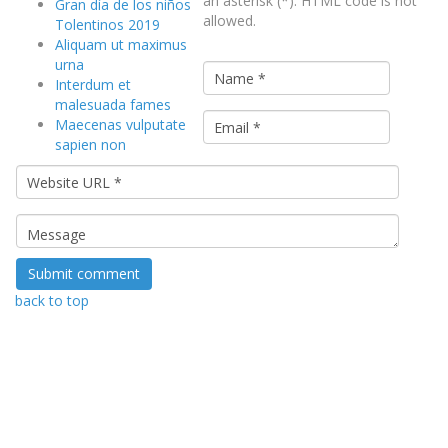
an asterisk (*). HTML code is not
Gran día de los niños
allowed.
Tolentinos 2019
Aliquam ut maximus
urna
Interdum et
malesuada fames
Maecenas vulputate
sapien non
back to top