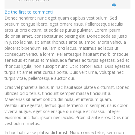
Be the first to comment!
Donec hendrerit nunc eget quam dapibus vestibulum. Sed
pretium congue libero, eget ornare risus. Pellentesque iaculis
eros ut orci dictum, et sodales purus pulvinar. Lorem ipsum
dolor sit amet, consectetur adipiscing elit. Donec sodales justo
in justo lacinia, sit amet rhoncus ante euismod. Morbi vehicula
placerat bibendum. Nullam orci lacus, maximus ac lacus ut,
consequat vehicula lorem. Pellentesque habitant morbi tristique
senectus et netus et malesuada fames ac turpis egestas. Sed et
rhoncus ligula, non suscipit nunc. Ut id tortor lacus. Duis egestas
turpis sit amet erat cursus porta. Duis velit urna, volutpat nec
turpis vitae, pellentesque auctor dui.
Cras vel pharetra lacus. In hac habitasse platea dictumst. Donec
ultrices odio tellus, tincidunt semper massa tincidunt a.
Maecenas sit amet sollicitudin nulla, et interdum quam.
Vestibulum egestas, lectus quis fermentum semper, risus dolor
viverra augue, eget scelerisque dui neque et massa. Integer
euismod tincidunt ipsum nec iaculis. Proin id ante eros. Duis non
vestibulum metus.
In hac habitasse platea dictumst. Nunc consectetur, sem non