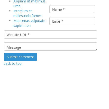
Aliquam ut maximus
urna
Interdum et
malesuada fames
Maecenas vulputate
sapien non
back to top