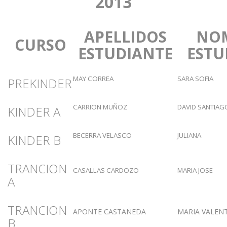
2013
APELLIDOS
NO
CURSO
ESTUDIANTE
ESTU
MAY CORREA
SARA SOFIA
PREKINDER
CARRION MUÑOZ
DAVID SANTIAG
KINDER A
BECERRA VELASCO
JULIANA
KINDER B
TRANCION
CASALLAS CARDOZO
MARIA JOSE
A
TRANCION
APONTE CASTAÑEDA
MARIA VALEN
B