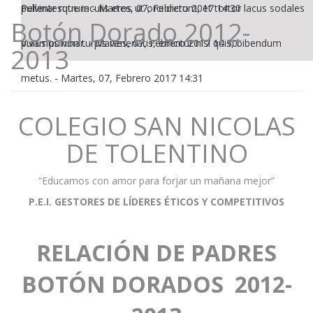
pulvinar rutrum
Pellentesque iaculis eros ut orci dictum, et tortor lacus sodales
-
Martes, 07, Febrero 2017 14:30
Botón Dorado 2012-
purus pulvinar.
Vivamus non turpis venenatis, efficitur nisl quis, bibendum
-
Martes, 07, Febrero 2017 14:30
2013
metus.
-
Martes, 07, Febrero 2017 14:31
COLEGIO SAN NICOLAS
DE TOLENTINO
“Educamos con amor para forjar un mañana mejor”
P.E.I. GESTORES DE LÍDERES ÉTICOS Y COMPETITIVOS
RELACIÓN DE PADRES
BOTÓN DORADOS 2012-