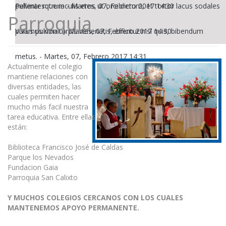
pulvinar rutrum
Pellentesque iaculis eros ut orci dictum, et tortor lacus sodales
-
Martes, 07, Febrero 2017 14:30
Parroquia
purus pulvinar.
Vivamus non turpis venenatis, efficitur nisl quis, bibendum
-
Martes, 07, Febrero 2017 14:30
metus.
-
Martes, 07, Febrero 2017 14:31
Actualmente el colegio
mantiene relaciones con
diversas entidades, las
cuales permiten hacer
mucho más facil nuestra
tarea educativa. Entre ellas
están:
Biblioteca Francisco José de Caldas
Parque los Nevados
Fundacion Gaia
Parroquia San Calixto
Y MUCHOS COLEGIOS CERCANOS CON LOS CUALES
MANTENEMOS APOYO PERMANENTE.