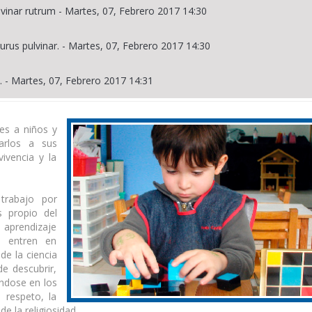
lvinar rutrum
-
Martes, 07, Febrero 2017 14:30
urus pulvinar.
-
Martes, 07, Febrero 2017 14:30
.
-
Martes, 07, Febrero 2017 14:31
es a niños y
arlos a sus
ivencia y la
trabajo por
s propio del
aprendizaje
ue entren en
de la ciencia
de descubrir,
ándose en los
respeto, la
e la religiosidad.