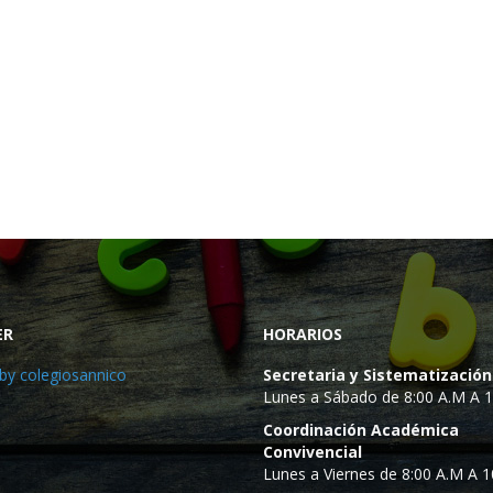
ER
HORARIOS
by colegiosannico
Secretaria y Sistematización
Lunes a Sábado de 8:00 A.M A 
Coordinación Académica
Convivencial
Lunes a Viernes de 8:00 A.M A 