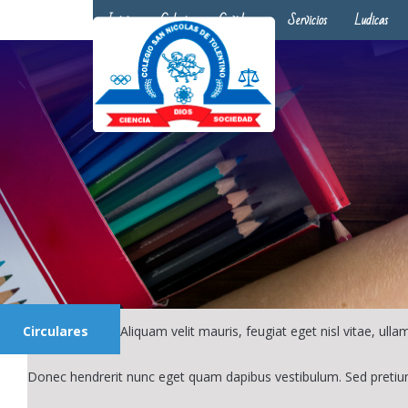
Inicio
Colegio
Covid-19
Servicios
Ludicas
Circulares
Aliquam velit mauris, feugiat eget nisl vitae, ul
Donec hendrerit nunc eget quam dapibus vestibulum. Sed pretiu