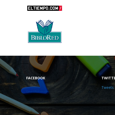
FACEBOOK
TWITT
Tweets 
Cprcertification.com