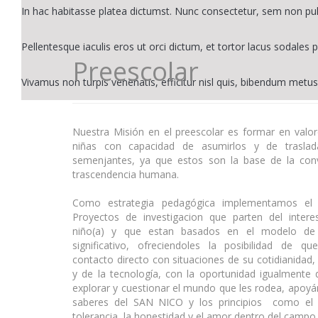
In hac habitasse platea dictumst. Nunc consectetur, sem non pu
Pellentesque iaculis eros ut orci dictum, et tortor lacus sodales p
Preescolar
Vivamus non turpis venenatis, efficitur nisl quis, bibendum metus
Nuestra Misión en el preescolar es formar en valor
niñas con capacidad de asumirlos y de traslad
semenjantes, ya que estos son la base de la conv
trascendencia humana.
Como estrategia pedagógica implementamos el 
Proyectos de investigacion que parten del intere
niño(a) y que estan basados en el modelo de 
significativo, ofreciendoles la posibilidad de q
contacto directo con situaciones de su cotidianidad, 
y de la tecnología, con la oportunidad igualmente 
explorar y cuestionar el mundo que les rodea, apoy
saberes del SAN NICO y los principios como el 
tolerancia, la honestidad y el amor dentro del campo d